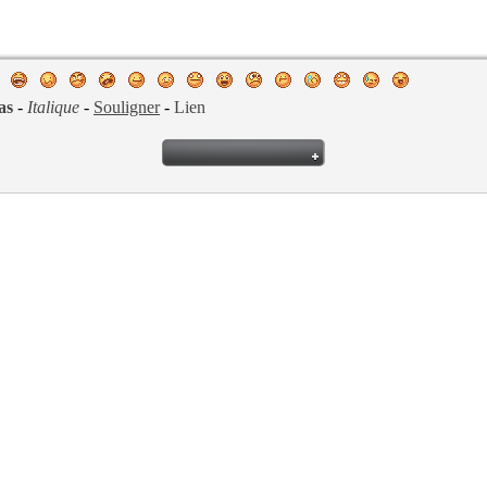
as
-
Italique
-
Souligner
-
Lien