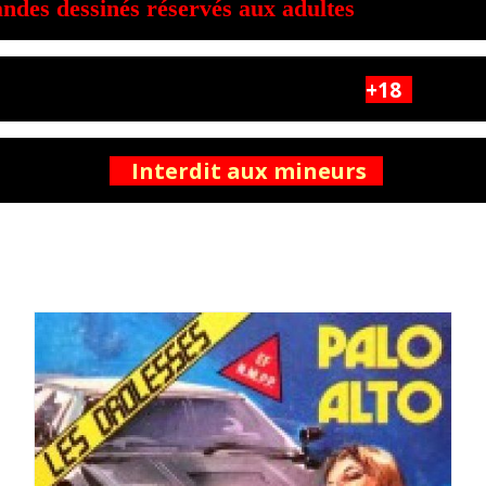
sinés réservés aux adultes
bandes
servés
+18
interdit aux moins de 18 ans.
Interdit aux mineurs