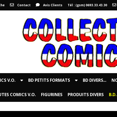
che
Contact
Avis Clients
Tél : (gsm) 0693.33.43.30
CS V.O.
BD PETITS FORMATS
BD DIVERS...
NO
TES COMICS V.O.
FIGURINES
PRODUITS DIVERS
B.D