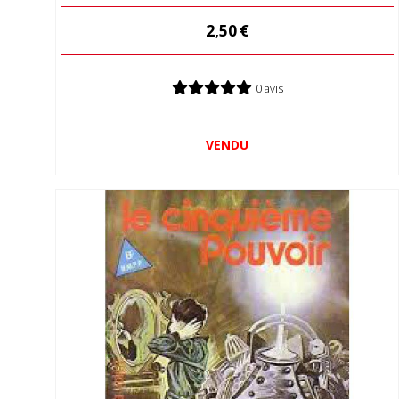
2,50
€
0 avis
VENDU