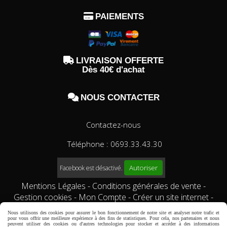

PAIEMENTS

LIVRAISON OFFERTE
Dès 40€ d'achat

NOUS CONTACTER
Contactez-nous
Téléphone : 0693.33.43.30
Autoriser
Facebook est désactivé.
Mentions Légales
Conditions générales de vente
Gestion cookies
Mon Compte
Créer un site internet
Qui sommes-nous?
Comment commander?
conditions
Nous utilisons des cookies pour assurer le bon fonctionnement de notre site et analyser notre trafic et
générales de vente
pour vous offrir une meilleure expérience à des fins de statistiques. Pour cela, nos partenaires et nous
peuvent utiliser des cookies ou d'autres technologies pour stocker et accéder à des informations