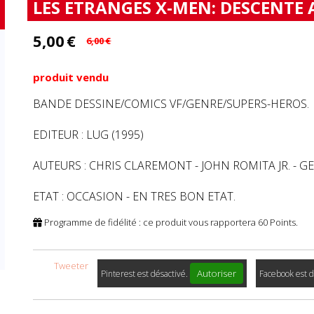
LES ETRANGES X-MEN: DESCENTE 
5,00
€
6,00
€
produit vendu
BANDE DESSINE/COMICS VF/GENRE/SUPERS-HEROS.
EDITEUR : LUG (1995)
AUTEURS : CHRIS CLAREMONT - JOHN ROMITA JR. - G
ETAT : OCCASION - EN TRES BON ETAT.
Programme de fidélité : ce produit vous rapportera
60
Points.
Tweeter
Autoriser
Pinterest est désactivé.
Facebook est d