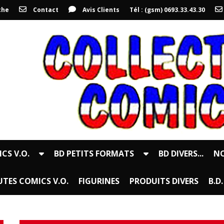
che
Contact
Avis Clients
Tél : (gsm) 0693.33.43.30
CS V.O.
BD PETITS FORMATS
BD DIVERS...
NO
TES COMICS V.O.
FIGURINES
PRODUITS DIVERS
B.D