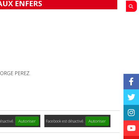
AUX ENFERS
EORGE PEREZ.
Autoriser
Autoriser
ésactivé.
Facebook est désactivé.