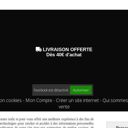

LIVRAISON OFFERTE
Dès 40€ d'achat
Autoriser
Facebook est désactivé.
ion cookies
Mon Compte
Créer un site internet
Qui sommes
vente
otre trafic et pour vous offrir une meilleure expérience à des fins de
s technologies pour stocker et accéder à des informations personnelles
Perso
tilisation de notre site avec nos partenaires de médias sociaux, de