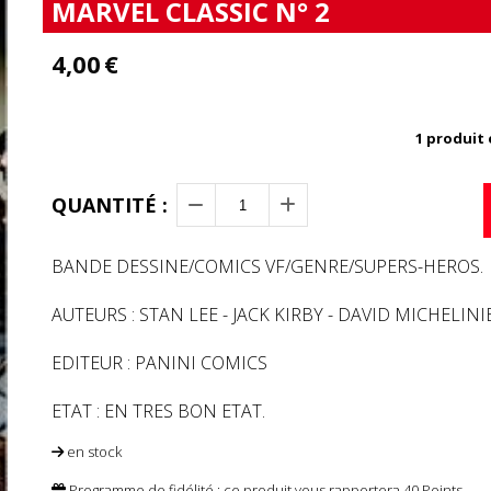
MARVEL CLASSIC N° 2
4,00
€
1
produit 
QUANTITÉ :
BANDE DESSINE/COMICS VF/GENRE/SUPERS-HEROS.
AUTEURS : STAN LEE - JACK KIRBY - DAVID MICHELINI
EDITEUR : PANINI COMICS
ETAT : EN TRES BON ETAT.
en stock
Programme de fidélité : ce produit vous rapportera
40
Points.