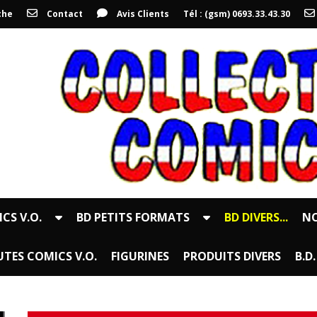
che
Contact
Avis Clients
Tél : (gsm) 0693.33.43.30
CS V.O.
BD PETITS FORMATS
BD DIVERS...
NO
TES COMICS V.O.
FIGURINES
PRODUITS DIVERS
B.D