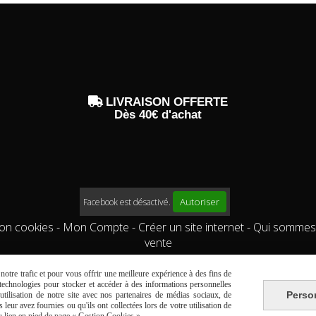

LIVRAISON OFFERTE
Dès 40€ d'achat
Autoriser
Facebook est désactivé.
ion cookies
Mon Compte
Créer un site internet
Qui sommes
vente
otre trafic et pour vous offrir une meilleure expérience à des fins de
s technologies pour stocker et accéder à des informations personnelles
Perso
tilisation de notre site avec nos partenaires de médias sociaux, de
leur avez fournies ou qu'ils ont collectées lors de votre utilisation de