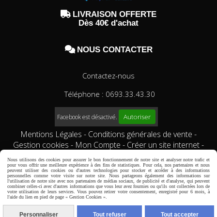

LIVRAISON OFFERTE
Dès 40€ d'achat

NOUS CONTACTER
Contactez-nous
Téléphone : 0693.33.43.30
Autoriser
Facebook est désactivé.
Mentions Légales
Conditions générales de vente
Gestion cookies
Mon Compte
Créer un site internet
Qui sommes-nous?
Comment commander?
conditions
Nous utilisons des cookies pour assurer le bon fonctionnement de notre site et analyser notre trafic et
générales de vente
pour vous offrir une meilleure expérience à des fins de statistiques. Pour cela, nos partenaires et nous
peuvent utiliser des cookies ou d'autres technologies pour stocker et accéder à des informations
personnelles comme votre visite sur notre site. Nous partageons également des informations sur
l'utilisation de notre site avec nos partenaires de médias sociaux, de publicité et d'analyse, qui peuvent
combiner celles-ci avec d'autres informations que vous leur avez fournies ou qu'ils ont collectées lors de
votre utilisation de leurs services. Vous pouvez retirer votre consentement, enregistré pour 6 mois, à
l'aide du lien en pied de page « Gestion Cookies ».
Personnaliser
Tout refuser
Tout accepter