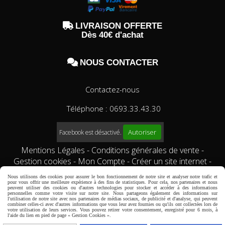

LIVRAISON OFFERTE
Dès 40€ d'achat

NOUS CONTACTER
Contactez-nous
Téléphone : 0693.33.43.30
Autoriser
Facebook est désactivé.
Mentions Légales
Conditions générales de vente
Gestion cookies
Mon Compte
Créer un site internet
Qui sommes-nous?
Comment commander?
conditions
Nous utilisons des cookies pour assurer le bon fonctionnement de notre site et analyser notre trafic et
générales de vente
pour vous offrir une meilleure expérience à des fins de statistiques. Pour cela, nos partenaires et nous
peuvent utiliser des cookies ou d'autres technologies pour stocker et accéder à des informations
personnelles comme votre visite sur notre site. Nous partageons également des informations sur
l'utilisation de notre site avec nos partenaires de médias sociaux, de publicité et d'analyse, qui peuvent
combiner celles-ci avec d'autres informations que vous leur avez fournies ou qu'ils ont collectées lors de
votre utilisation de leurs services. Vous pouvez retirer votre consentement, enregistré pour 6 mois, à
l'aide du lien en pied de page « Gestion Cookies ».