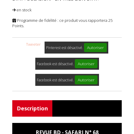
en stock
Programme de fidélité : ce produit vous rapportera
25
Points.
Tweeter
Autoriser
Pinterest est désactivé.
Autoriser
Facebook est désactivé.
Autoriser
Facebook est désactivé.
Description
REVUE BD - SAFARI N° 68