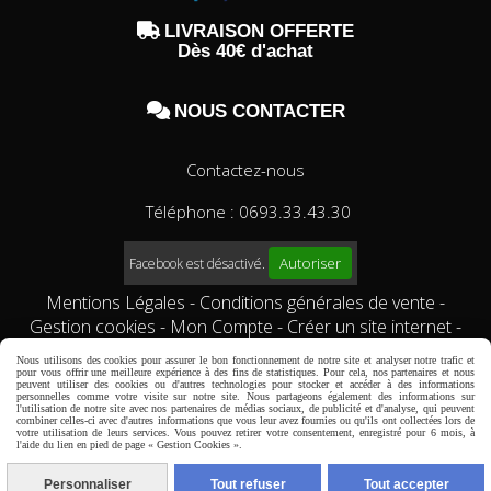

LIVRAISON OFFERTE
Dès 40€ d'achat

NOUS CONTACTER
Contactez-nous
Téléphone : 0693.33.43.30
Autoriser
Facebook est désactivé.
Mentions Légales
Conditions générales de vente
Gestion cookies
Mon Compte
Créer un site internet
Qui sommes-nous?
Comment commander?
conditions
Nous utilisons des cookies pour assurer le bon fonctionnement de notre site et analyser notre trafic et
générales de vente
pour vous offrir une meilleure expérience à des fins de statistiques. Pour cela, nos partenaires et nous
peuvent utiliser des cookies ou d'autres technologies pour stocker et accéder à des informations
personnelles comme votre visite sur notre site. Nous partageons également des informations sur
l'utilisation de notre site avec nos partenaires de médias sociaux, de publicité et d'analyse, qui peuvent
combiner celles-ci avec d'autres informations que vous leur avez fournies ou qu'ils ont collectées lors de
votre utilisation de leurs services. Vous pouvez retirer votre consentement, enregistré pour 6 mois, à
l'aide du lien en pied de page « Gestion Cookies ».
Personnaliser
Tout refuser
Tout accepter