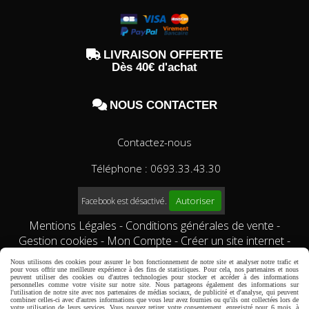

LIVRAISON OFFERTE
Dès 40€ d'achat

NOUS CONTACTER
Contactez-nous
Téléphone : 0693.33.43.30
Autoriser
Facebook est désactivé.
Mentions Légales
Conditions générales de vente
Gestion cookies
Mon Compte
Créer un site internet
Qui sommes-nous?
Comment commander?
conditions
Nous utilisons des cookies pour assurer le bon fonctionnement de notre site et analyser notre trafic et
générales de vente
pour vous offrir une meilleure expérience à des fins de statistiques. Pour cela, nos partenaires et nous
peuvent utiliser des cookies ou d'autres technologies pour stocker et accéder à des informations
personnelles comme votre visite sur notre site. Nous partageons également des informations sur
l'utilisation de notre site avec nos partenaires de médias sociaux, de publicité et d'analyse, qui peuvent
combiner celles-ci avec d'autres informations que vous leur avez fournies ou qu'ils ont collectées lors de
votre utilisation de leurs services. Vous pouvez retirer votre consentement, enregistré pour 6 mois, à