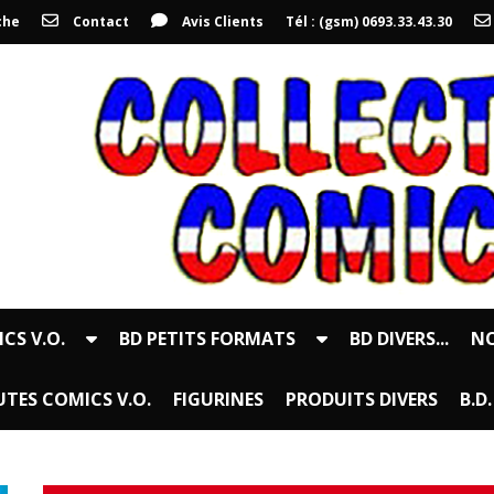
che
Contact
Avis Clients
Tél : (gsm) 0693.33.43.30
CS V.O.
BD PETITS FORMATS
BD DIVERS...
NO
TES COMICS V.O.
FIGURINES
PRODUITS DIVERS
B.D