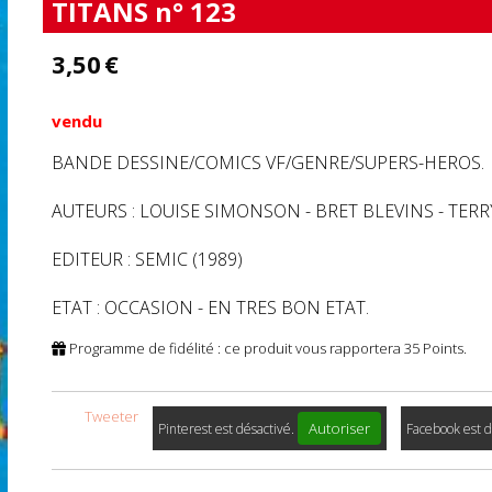
TITANS n° 123
3,50
€
vendu
BANDE DESSINE/COMICS VF/GENRE/SUPERS-HEROS.
AUTEURS : LOUISE SIMONSON - BRET BLEVINS - TERRY
EDITEUR : SEMIC (1989)
ETAT : OCCASION - EN TRES BON ETAT.
Programme de fidélité : ce produit vous rapportera
35
Points.
Tweeter
Autoriser
Pinterest est désactivé.
Facebook est d