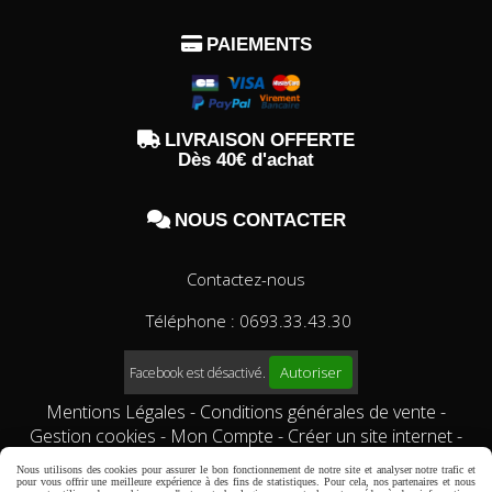

PAIEMENTS

LIVRAISON OFFERTE
Dès 40€ d'achat

NOUS CONTACTER
Contactez-nous
Téléphone : 0693.33.43.30
Autoriser
Facebook est désactivé.
Mentions Légales
Conditions générales de vente
Gestion cookies
Mon Compte
Créer un site internet
Qui sommes-nous?
Comment commander?
conditions
Nous utilisons des cookies pour assurer le bon fonctionnement de notre site et analyser notre trafic et
générales de vente
pour vous offrir une meilleure expérience à des fins de statistiques. Pour cela, nos partenaires et nous