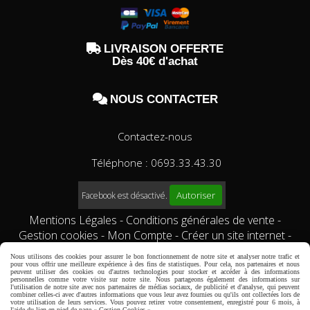

LIVRAISON OFFERTE
Dès 40€ d'achat

NOUS CONTACTER
Contactez-nous
Téléphone : 0693.33.43.30
Autoriser
Facebook est désactivé.
Mentions Légales
Conditions générales de vente
Gestion cookies
Mon Compte
Créer un site internet
Qui sommes-nous?
Comment commander?
conditions
Nous utilisons des cookies pour assurer le bon fonctionnement de notre site et analyser notre trafic et
générales de vente
pour vous offrir une meilleure expérience à des fins de statistiques. Pour cela, nos partenaires et nous
peuvent utiliser des cookies ou d'autres technologies pour stocker et accéder à des informations
personnelles comme votre visite sur notre site. Nous partageons également des informations sur
l'utilisation de notre site avec nos partenaires de médias sociaux, de publicité et d'analyse, qui peuvent
combiner celles-ci avec d'autres informations que vous leur avez fournies ou qu'ils ont collectées lors de
votre utilisation de leurs services. Vous pouvez retirer votre consentement, enregistré pour 6 mois, à
l'aide du lien en pied de page « Gestion Cookies ».