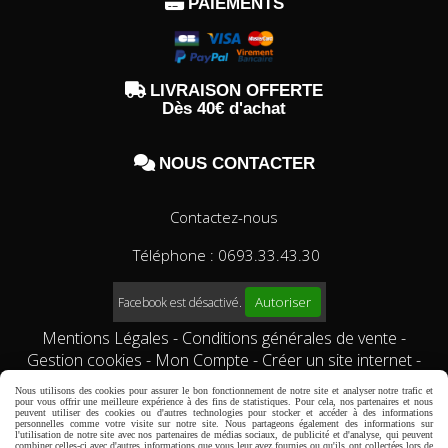

PAIEMENTS

LIVRAISON OFFERTE
Dès 40€ d'achat

NOUS CONTACTER
Contactez-nous
Téléphone : 0693.33.43.30
Autoriser
Facebook est désactivé.
Mentions Légales
Conditions générales de vente
Gestion cookies
Mon Compte
Créer un site internet
Qui sommes-nous?
Comment commander?
conditions
Nous utilisons des cookies pour assurer le bon fonctionnement de notre site et analyser notre trafic et
générales de vente
pour vous offrir une meilleure expérience à des fins de statistiques. Pour cela, nos partenaires et nous
peuvent utiliser des cookies ou d'autres technologies pour stocker et accéder à des informations
personnelles comme votre visite sur notre site. Nous partageons également des informations sur
l'utilisation de notre site avec nos partenaires de médias sociaux, de publicité et d'analyse, qui peuvent
combiner celles-ci avec d'autres informations que vous leur avez fournies ou qu'ils ont collectées lors de